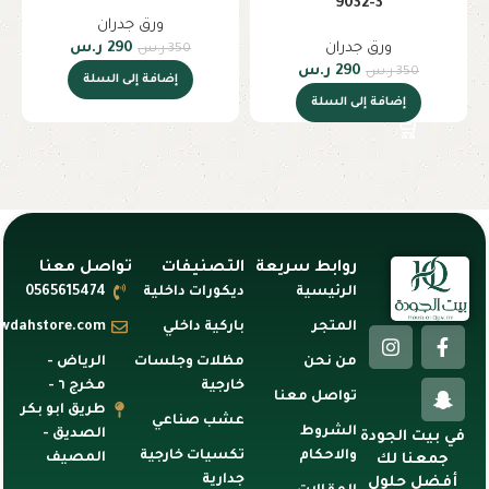
9032-3
ورق جدران
ورق جدران
290
ر.س
350
ر.س
290
ر.س
350
ر.س
إضافة إلى السلة
إضافة إلى السلة
روابط سريعة
التصنيفات
تواصل معنا
الرئيسية
ديكورات داخلية
0565615474
المتجر
باركية داخلي
awdahstore.com
من نحن
مظلات وجلسات
الرياض -
خارجية
مخرج ٦ -
تواصل معنا
طريق ابو بكر
عشب صناعي
الشروط
الصديق -
في بيت الجودة
والاحكام
تكسيات خارجية
المصيف
جمعنا لك
جدارية
أفضل حلول