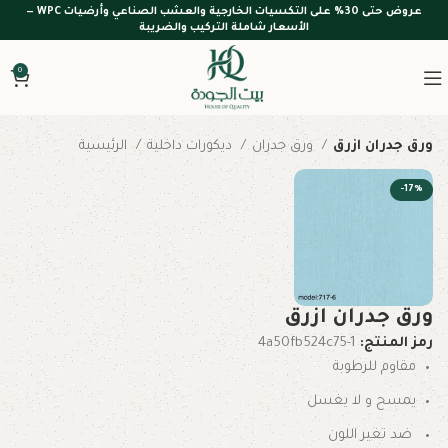
عروض حتى 30% على التكسيات الخارجية والعشب الصناعي وأرضيات WPC —
الأسعار شاملة التركيب والضريبة
0
ورق جدران ازرق
ورق جدران
ديكورات داخلية
الرئيسية
-17%
ورق جدران ازرق
رمز المنتج:
4a50fb524c75-1
مقاوم للرطوبة
يمسح و لا يغسل
ضد تغير اللون