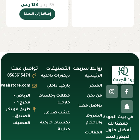
138
ر.س
159
ر.س
إضافة إلى السلة
روابط سريعة
التصنيفات
تواصل معنا
الرئيسية
ديكورات داخلية
0565615474
المتجر
باركية داخلي
awdahstore.com
من نحن
مظلات وجلسات
الرياض -
خارجية
مخرج ٦ -
تواصل معنا
طريق ابو بكر
عشب صناعي
الشروط
الصديق -
في بيت الجودة
والاحكام
تكسيات خارجية
المصيف
جمعنا لك
جدارية
أفضل حلول
المقالات
الديكور لتجد