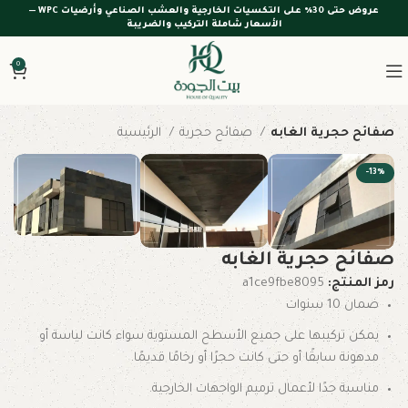
عروض حتى 30% على التكسيات الخارجية والعشب الصناعي وأرضيات WPC —
الأسعار شاملة التركيب والضريبة
0
صفائح حجرية الغابه
صفائح حجرية
الرئيسية
-13%
صفائح حجرية الغابه
رمز المنتج:
a1ce9fbe8095
ضمان 10 سنوات
يمكن تركيبها على جميع الأسطح المستوية سواء كانت لياسة أو
مدهونة سابقًا أو حتى كانت حجرًا أو رخامًا قديمًا.
مناسبة جدًا لأعمال ترميم الواجهات الخارجية.