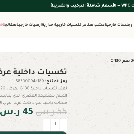
وجلسات خارجية
عشب صناعي
تكسيات خارجية جدارية
ارضيات خارجية
صفائح
تكسيات داخلية عرض 20 سم 30
رمز المنتج:
58300094a189
ت
المنتج بتصميمه العصري الذي يتناسب 
مساحة داخلية سواء كانت غرف النوم، ال
55
ر.س
45
ر.س