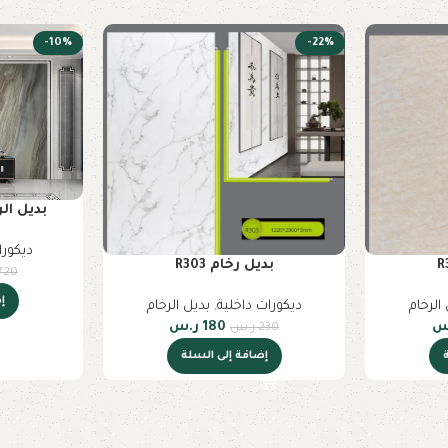
-10%
-22%
بديل الرخ
ديكورا
بديل رخام R303
720
إ
الرخام
ديكورات داخلية
,
بديل الرخام
س
180
ر.س
230
ر.س
إضافة إلى السلة