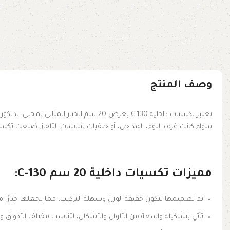
وصف المنتج
تعتبر تكسيات داخلية C-130 بعرض 20 سم
سواء كانت غرف النوم، المداخل، أو خلفيات شاشات التلفاز. صُنعت تكسيات C-130 باستخدام أجود المواد وأحدث تقنيات التصنيع، لتضمن لك جودة عالية تدوم طويلاً وسهولة في العناية
مميزات تكسيات داخلية 20 سم C-130:
تم تصميمها لتكون خفيفة الوزن وسهلة التركيب، مما يجعلها خيارًا من
تأتي بتشكيلة واسعة من الألوان والأشكال، لتناسب مختلف الأذواق وتت