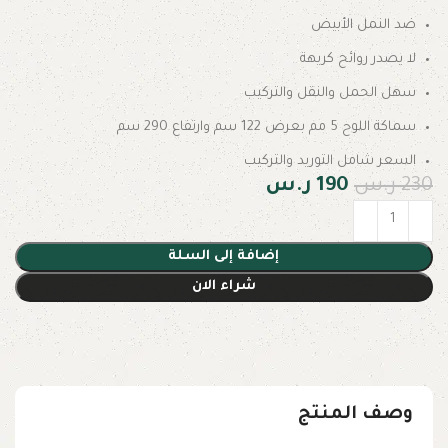
ضد النمل الأبيض
لا يصدر روائح كريهة
سهل الحمل والنقل والتركيب
سماكة اللوح 5 مم بعرض 122 سم وارتفاع 290 سم
السعر شامل التوريد والتركيب
230
ر.س
190
ر.س
إضافة إلى السلة
شراء الان
وصف المنتج