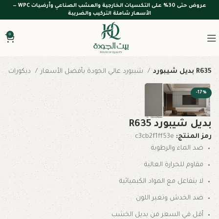
عروض حتى 30% على التكسيات الخارجية والعشب الصناعي وأرضيات WPC —
الأسعار شاملة التركيب والضريبة
0
بديل شيبورد R635
شيبورد عالي الجودة بأفضل الأسعار
ديكورات داخلية
-17%
بديل شيبورد R635
رمز المنتج:
c3cb2f1ff53e
ضد الماء والرطوبة
مقاوم للحرارة العالية
لا يتفاعل مع المواد الكيميائية
ضد الخدش وتغير اللون
أقل في السعر من بديل الخشب