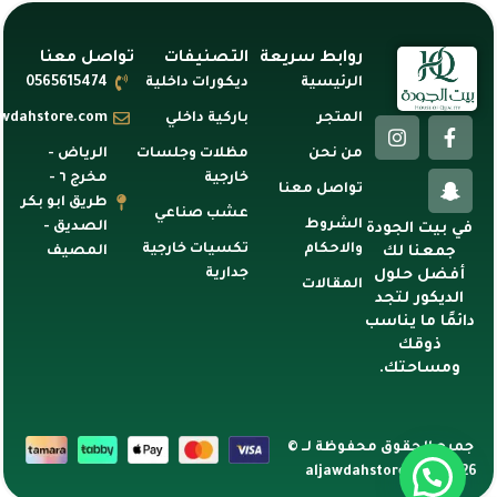
روابط سريعة
التصنيفات
تواصل معنا
الرئيسية
ديكورات داخلية
0565615474
المتجر
باركية داخلي
awdahstore.com
من نحن
مظلات وجلسات
الرياض -
خارجية
مخرج ٦ -
تواصل معنا
طريق ابو بكر
عشب صناعي
الشروط
الصديق -
في بيت الجودة
والاحكام
تكسيات خارجية
المصيف
جمعنا لك
جدارية
أفضل حلول
المقالات
الديكور لتجد
دائمًا ما يناسب
ذوقك
ومساحتك.
جميع الحقوق محفوظة لــ ©
2026 aljawdahstore.com