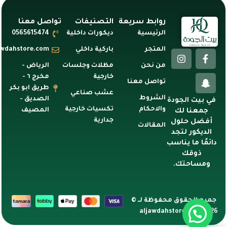
روابط سريعة
التصنيفات
تواصل معنا
الرئيسية
ديكورات داخلية
0565615474
المتجر
باركية داخلي
awdahstore.com
من نحن
مظلات وجلسات
الرياض -
خارجية
مخرج ٦ -
تواصل معنا
طريق ابو بكر
عشب صناعي
الشروط
الصديق -
في بيت الجودة
والاحكام
تكسيات خارجية
المصيف
جمعنا لك
جدارية
أفضل حلول
المقالات
الديكور لتجد
دائمًا ما يناسب
ذوقك
ومساحتك.
جميع الحقوق محفوظة لــ ©
2026 aljawdahstore.com