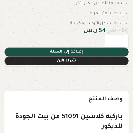
سهوله نقلها من مكان لآخر
السعر بالمتر المربع
السعر شامل التركيب والضريبة
64
ر.س
54
ر.س
إضافة إلى السلة
شراء الان
وصف المنتج
باركيه كلاسين 51091 من بيت الجودة
للديكور