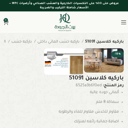
عروض حتى 30% على التكسيات الخارجية والعشب الصناعي وأرضيات WPC —
الأسعار شاملة التركيب والضريبة
0
باركيه كلاسين 51091
باركيه خشب الماني داخلي
باركيه خشب
الرئيسية
-16%
باركيه كلاسين 51091
رمز المنتج:
6525a3b6f0ed
ألماني جودة عالية
سماكة 8 ملم
مقاوم للخدش مقاوم للماء والرطوبه
اضافة جمالية رائعه لمنزلك