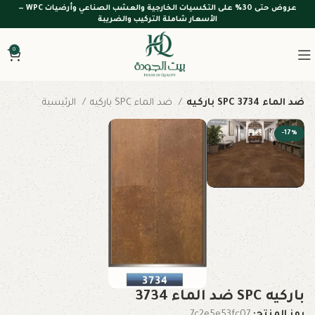
عروض حتى 30% على التكسيات الخارجية والعشب الصناعي وأرضيات WPC —
الأسعار شاملة التركيب والضريبة
0
باركيه SPC ضد الماء 3734
باركيه SPC ضد الماء
الرئيسية
-17%
باركيه SPC ضد الماء 3734
رمز المنتج:
7c2e5e53fc07