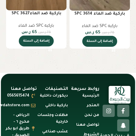
باركية ضد الماء3627 SPC
باركية ضد الماء SPC 3614
باركيه SPC ضد الماء
باركيه SPC ضد الماء
65
ر.س
78
ر.س
65
ر.س
78
ر.س
إضافة إلى السلة
إضافة إلى السلة
روابط سريعة
التصنيفات
تواصل معنا
الرئيسية
ديكورات داخلية
0565615474
المتجر
باركية داخلي
awdahstore.com
من نحن
مظلات وجلسات
الرياض -
خارجية
مخرج ٦ -
تواصل معنا
طريق ابو بكر
عشب صناعي
الشروط
الصديق -
في بيت الجودة