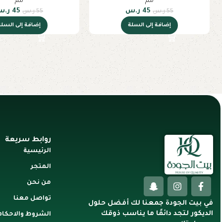
مم
مم
45
ر.س
45
ر.س
55
ر.س
55
ر.س
إضافة إلى السلة
إضافة إلى السلة
روابط سريعة
الرئيسية
المتجر
من نحن
تواصل معنا
في بيت الجودة جمعنا لك أفضل حلول
الديكور لتجد دائمًا ما يناسب ذوقك
الشروط والاحكام