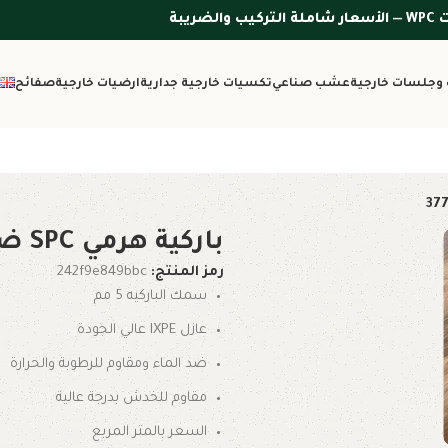
وجلسات خارجية
عشب صناعي
تكسيات خارجية جدارية
ارضيات خارجية
صفائح
باركية هرمي SPC ضد الماء 3774
رمز المنتج:
242f9e849bbc
سمك الباركيه 5 مم
عازل IXPE عالي الجودة
ضد الماء ومقاوم للرطوبة والحرارة
مقاوم للخدش بدرجة عالية
السعر بالمتر المربع