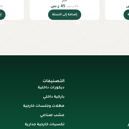
مم
45
ر.س
55
ر.س
55
إضافة إلى السلة
إ
التصنيفات
ديكورات داخلية
باركية داخلي
مظلات وجلسات خارجية
عشب صناعي
تكسيات خارجية جدارية