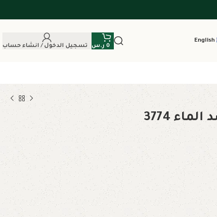
English
0
ر.س
تسجيل الدخول / انشاء حساب