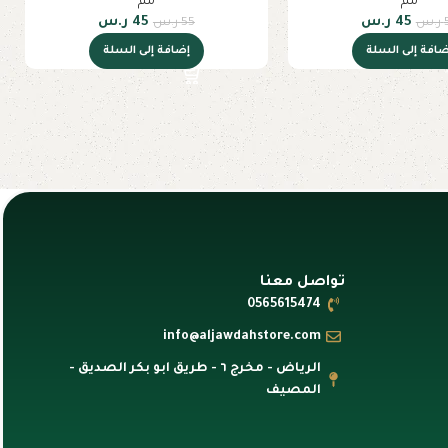
مم
مم
45
ر.س
45
ر.س
ر.س
55
ر.س
ضافة إلى السلة
إضافة إلى السلة
تواصل معنا
0565615474
info@aljawdahstore.com
الرياض - مخرج ٦ - طريق ابو بكر الصديق -
المصيف