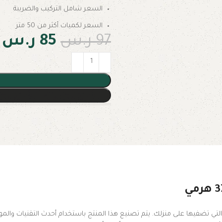
السعر شامل التركيب والضريبة
السعر لكميات أكثر من 50 متر
97
ر.س
85
ر.س
يك ضد الماء صيني 5 مم 3774 بالأناقة والفخامة التي تضفيها على منزلك. يتم تصنيع هذا المنتج باستخدام أح