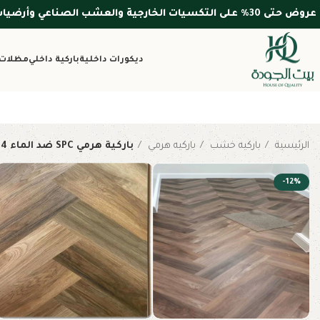
عروض حتى 30% على التكسيات الخارجية والعشب الصناعي وأرضيات WPC — الأسعار شاملة التركيب والضريبة
ديكورات داخلية
باركية داخلي
مظلات 
الرئيسية
باركيه خشب
باركيه هرمي
باركية هرمي SPC ضد الماء 3774
-12%