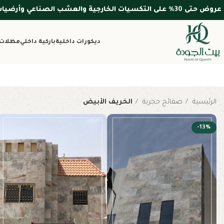
عروض حتى 30% على التكسيات الخارجية والعشب الصناعي وأرضيات WPC — الأسعار شاملة التركيب والضريبة
ديكورات داخلية
باركية داخلي
مظلات 
الرئيسية
صفائح حجرية
الخريف الأبيض
-13%