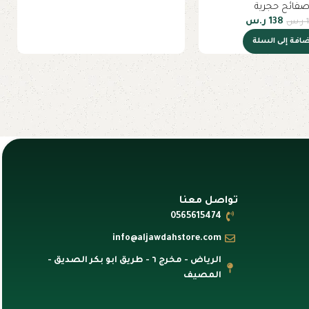
فائح حجرية
138
ر.س
ر.س
ضافة إلى السلة
تواصل معنا
0565615474
info@aljawdahstore.com
الرياض - مخرج ٦ - طريق ابو بكر الصديق -
المصيف