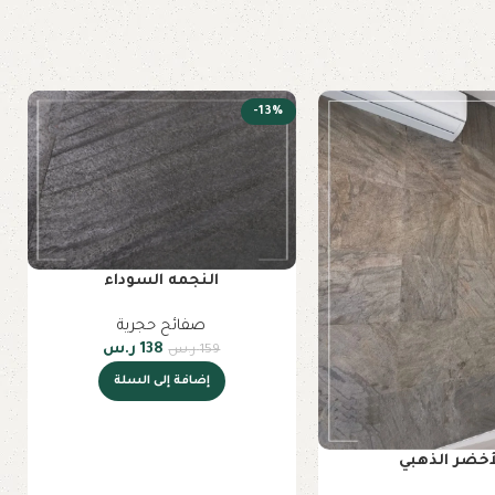
-13%
النجمه السوداء
صفائح حجرية
138
ر.س
159
ر.س
إضافة إلى السلة
أخضر الذهبي