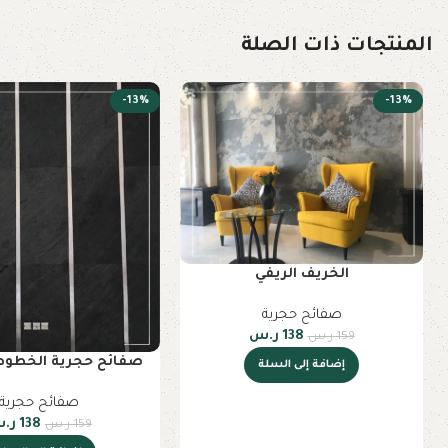
المنتجات ذات الصلة
-13%
-13%
الخريف الريفي
صفائح حجرية
138
ر.س
159
ر.س
صفائح حجرية الخطوط
إضافة إلى السلة
صفائح حجرية
138
ر.
159
ر.س