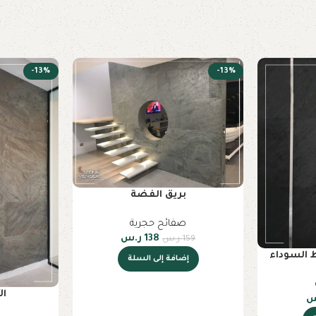
-13%
-13%
بريق الفضة
صفائح حجرية
138
ر.س
159
ر.س
 السوداء
إضافة إلى السلة
ال
س