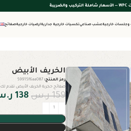
وجلسات خارجية
عشب صناعي
تكسيات خارجية جدارية
ارضيات خارجية
صفائح
الخريف الأبيض
رمز المنتج:
59915f6aa087
صفائح حجرية الخريف الأبيض تقدم لك مز
159
ر.س
138
ر.