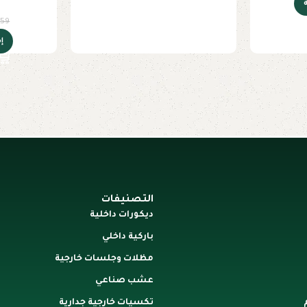
ص
159
إ
التصنيفات
ديكورات داخلية
باركية داخلي
مظلات وجلسات خارجية
عشب صناعي
تكسيات خارجية جدارية