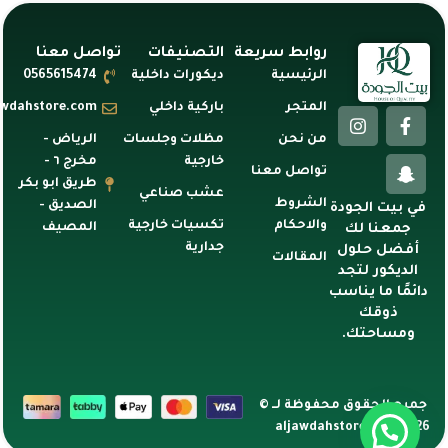
روابط سريعة
التصنيفات
تواصل معنا
الرئيسية
ديكورات داخلية
0565615474
المتجر
باركية داخلي
awdahstore.com
من نحن
مظلات وجلسات
الرياض -
خارجية
مخرج ٦ -
تواصل معنا
طريق ابو بكر
عشب صناعي
الشروط
الصديق -
في بيت الجودة
والاحكام
تكسيات خارجية
المصيف
جمعنا لك
جدارية
أفضل حلول
المقالات
الديكور لتجد
دائمًا ما يناسب
ذوقك
ومساحتك.
جميع الحقوق محفوظة لــ ©
2026 aljawdahstore.com