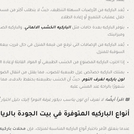
يفقد بريقه.
يُعد الباركيه من الأرضيات السهلة التنظيف، حيثُ لا يتطلب أكثر من
خلال عمليات التلميع أو إعادة الطلاء.
يتوفر الباركيه بعدة خامات مثل
الباركيه الخشب الالماني
، والباركيه ال
وميزانيتك.
يُعد الباركيه من الإضافات التي ترفع من قيمة المنزل في حال قررت بي
السوقية للمنزل.
إذا اخترت الباركيه المصنوع من الخشب الطبيعي أو المواد القابلة لإعادة ال
يمتلك الباركيه خصائص عزل طبيعية للصوت، مما يقلل من انتقال الضوضاء 
لون باركيه لغرف النوم
، حيثُ أن الخشب بطبيعته يحتفظ بالدفء، مما ي
شعورًا بالراحة عند المشي عليه.
📖 اقرأ أيضًا:
لا تعرف أي لون يناسب ديكور غرفة النوم؟ إليك دليل اختيار
أنواع الباركيه المتوفرة في بيت الجودة بالر
عندما يتعلق الأمر باختيار أنواع الباركيه المناسبة لمنزلك، فإن
محلات باركيه