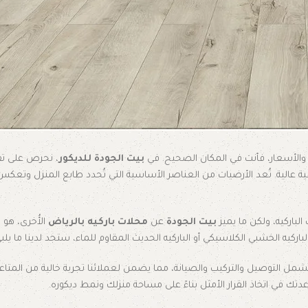
 والأسعار، فأنت في المكان الصحيح. في
بيت الجودة للديكور
، نحرص على ت
افية عالية. تُعد الأرضيات من العناصر الأساسية التي تُحدد طابع المنزل وتعك
باركيه، ولكن ما يميز
بيت الجودة
عن
محلات باركيه بالرياض
الأُخرى، هو ا
ركيه الخشبي الكلاسيكي أو الباركيه الحديث المقاوم للماء، ستجد لدينا ما يلبي
شمل التوصيل والتركيب والصيانة، مما يضمن لعملائنا تجربة خالية من المتاعب.
تك في اتخاذ القرار الأمثل بناءً على مساحة منزلك ونمط ديكوره.