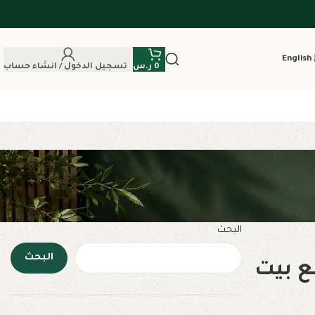
English
0
ر.س
تسجيل الدخول / انشاء حساب
البحث
البحث
ع بيت