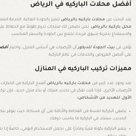
أفضل محلات الباركيه في الرياض
عند البحث عن
محلات باركيه بالرياض
تتميز بالجودة العالية، الخدمة المم
محل باركيه بالرياض
. نحن نضمن لك منتجات تدوم طويلاً مع الحفاظ على 
والاستمتاع بتجربة تسوق فريدة تجمع بين الجودة والسعر المناسب.
نؤمن في
بيت الجودة للديكور
أن الأرضيات هي أساس المنزل، واختيار
أفضل 
على أفضل العروض والخدمات في عالم الباركيه.
مميزات تركيب الباركيه في المنازل
عند وجود عدد كبير من
محلات باركيه بالرياض
أصبح الباركيه من الخيارات 
الأرضيات الأخرى. فإذا كنت تفكر في تجديد منزلك أو بناء منزل جديد، فإن تركيب
الأول للعديد من الأشخاص:
يضفي الباركيه لمسة من الفخامة والأناقة على أي مساحة، حيث يتوفر بت
الحديث، ستجد في الباركيه ما يناسب ذوقك.
يتميز الباركيه بكونه متينًا وقادرًا على تحمل الاستخدام اليومي، خاصةً إذا