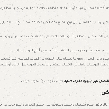
 مسحه بقطعة قماش مبللة أو استخدام منظفات خاصة. كما يمكن تجديد مظهره
صناعي، والباركيه الفينيل. كل نوع يتمتع بخصائص مختلفة، مما يتيح لك الاختيار وف
عه في المستقبل. المظهر الأنيق والمحافظ على جودته يجذب المشترين ويزيد م
تدوير، فإنه يعتبر خيار صديق للبيئة مقارنةً ببعض أنواع الأرضيات الأخرى.
داخل المنزل، وهو ما يجعله مثالي للغاية في الغرف العائلية، كما يُمكّنك م
جعل الأرضيات دافئة في الشتاء، بعكس الأرضيات الباردة مثل الرخام أو الس
أفضل لون باركيه لغرف النوم
حسب ذوقك وأسلوب حياتك.
ياض
 بالرياض
تقدم تشكيلة واسعة ومتنوعة تلبي جميع الأذواق والميزانيات. في
بي