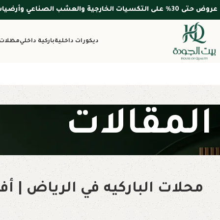
عروض حتى 30% على التكسيات الخارجية والعشب الصناعي وأرضيات WPC — الأسعار شاملة التركيب والضريبة
ديكورات داخلية
باركية داخلي
مظلات 
المقالات
محلات الباركيه في الرياض | أف