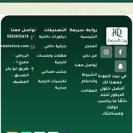
روابط سريعة
التصنيفات
تواصل معنا
الرئيسية
ديكورات داخلية
0565615474
المتجر
باركية داخلي
awdahstore.com
من نحن
مظلات وجلسات
الرياض -
خارجية
مخرج ٦ -
تواصل معنا
طريق ابو بكر
عشب صناعي
الشروط
الصديق -
في بيت الجودة
والاحكام
تكسيات خارجية
المصيف
جمعنا لك
جدارية
أفضل حلول
المقالات
الديكور لتجد
دائمًا ما يناسب
ذوقك
ومساحتك.